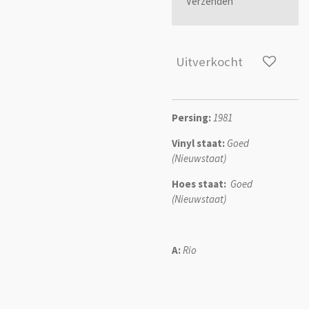
Verzenden
Uitverkocht
Persing:
1981
Vinyl staat:
G
oed
(Nieuwstaat)
Hoes staat:
G
oed
(Nieuwstaat)
A:
Rio