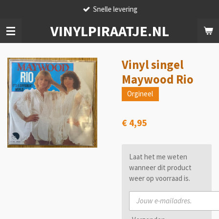
Snelle levering
Ga
direct
VINYLPIRAATJE.NL
naar
de
hoofdinhoud
Vinyl singel
Maywood Rio
Orgineel
€ 4,95
Laat het me weten
wanneer dit product
weer op voorraad is.